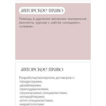
Помощь в удалении авторских материалов
(контента, курсов) с сайтов «складчин»,
«сливов»
Разработка/экспертиза договоров с:
-продюсерами,
-дизайнерами,
-преподавателями,
-техническими специалистами,
-копирайтерами,
-smm-специалистами,
-маркетологами